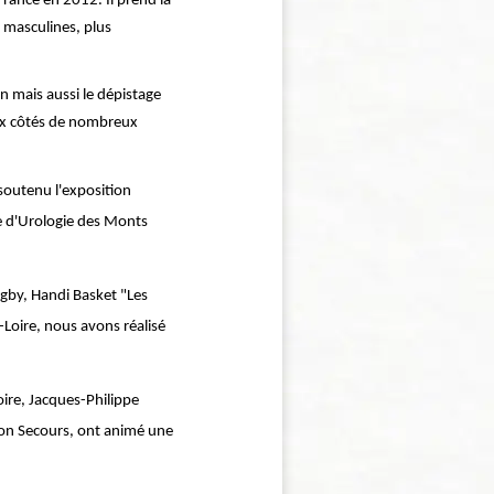
ance en 2012. Il prend la
 masculines, plus
on mais aussi le dépistage
aux côtés de nombreux
 soutenu l'exposition
e d'Urologie des Monts
ugby, Handi Basket "Les
Loire, nous avons réalisé
ire, Jacques-Philippe
Bon Secours, ont animé une
te et du testicule.