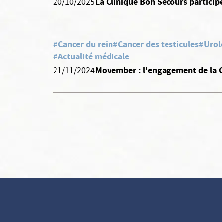
La Clinique Bon Secours partici
20/10/2025
#Cancer du rein
#Cancer des testicules
#Urol
#Actualité médicale
Movember : l'engagement de la 
21/11/2024
Continuer sans accepter
Vos données vous
appartiennent
ELSAN utilise sur ce site des cookies destinés à son bon
fonctionnement, à en mesurer la fréquentation et, avec votre
accord à évaluer les performances des campagnes d’information.
Vous pouvez personnaliser votre consentement au moyen du
bouton
Voir en détail
.
Elsan ne vend, ne cède et ne communique aucune donnée