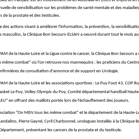
 en français, est un mouvement né en Australie en 2003 et importé en Fr
lle de sensibilisation sur les problèmes de santé mentale et des maladies
s de la prostate et des testicules.
 des actions visant à améliorer l'information, la prévention, la sensibilisati
rs masculins, la Clinique Bon Secours-ELSAN a oeuvré durant tout le mois 
PAM de la Haute-Loire et la Ligue contre le cancer, la Clinique Bon Secours a
 même combat" où l'on retrouve nos mannequins : les praticiens du Centr
 Infirmières de consultation d'annonce et de support en Urologie.
PAM de la Haute-Loire et les associations sportives : Le Puy Foot 43, COP R
asket Le Puy, Volley Olympic du Puy, Comité départemental handball Haute-
EU" en offrant des maillots portés lors de l'échauffement des joueurs.
ssociation "On MEN tous les même combat" et le département de la Haute-Lo
alino, Pierre Gayrel, Cyril Charbonnel, urologues installés à la Clinique 
tel du Département, présentant les cancers de la prosta