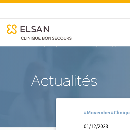
ose menu mobile
MOVEMBER
ose menu mobile
Nx:Aller
/
/
Accueil
Clinique Bon Secours - Le Puy-en-Velay
Nos ac
au
contenu
principal
Actualités
#Movember
#Cliniqu
01/12/2023