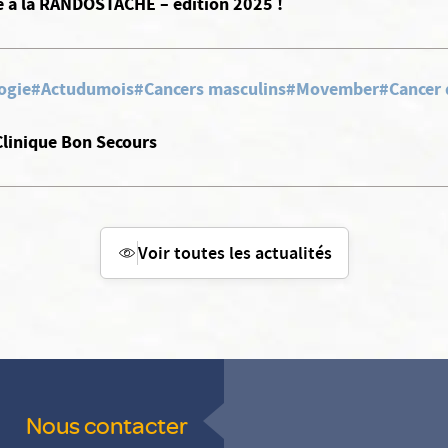
pe à la RANDOSTACHE – édition 2025 !
ogie
#Actudumois
#Cancers masculins
#Movember
#Cancer 
Clinique Bon Secours
Voir toutes les actualités
Nous contacter