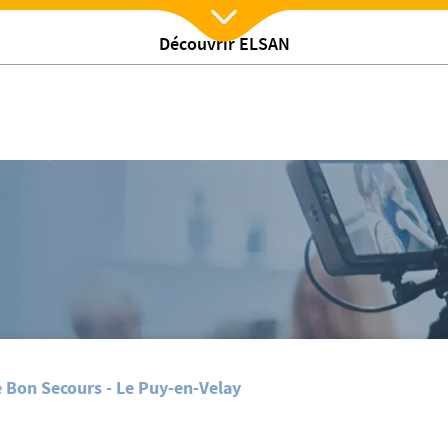
Découvrir ELSAN
Nx:Afficher menu
/
tualites
Remise de don à la Clinique Bon Secours
e Bon Secours - Le Puy-en-Velay