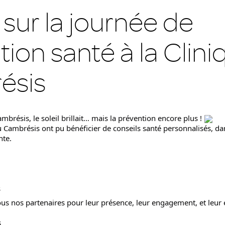
sur la journée de
ion santé à la Clin
ésis
ambrésis, le soleil brillait… mais la prévention encore plus ! 
u Cambrésis ont pu bénéficier de conseils santé personnalisés, d
nte.
s
s nos partenaires pour leur présence, leur engagement, et leur
s