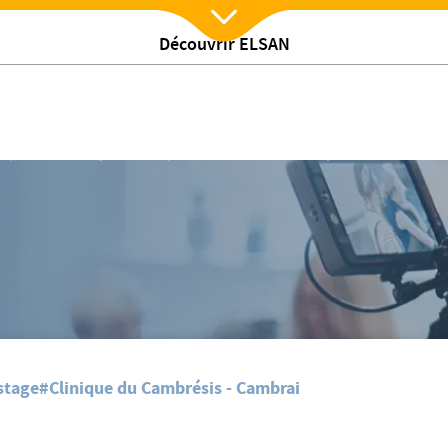
Découvrir ELSAN
Nx:Afficher menu
 du Cambrésis
/
s
Retour sur la journée de prévention santé à la Clinique du Cambrésis
stage
#Clinique du Cambrésis - Cambrai