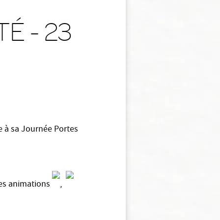
É - 23
 à sa Journée Portes
es animations
,