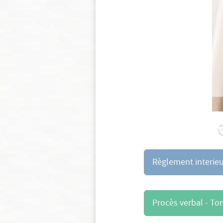
Règlement interie
Procès verbal - T