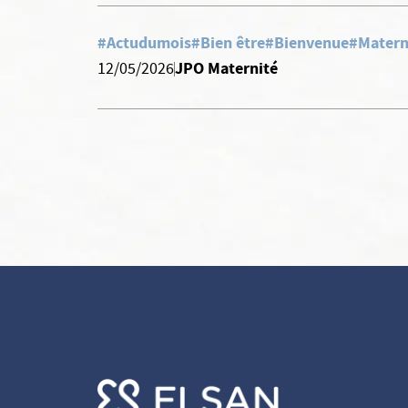
#Actudumois
#Bien être
#Bienvenue
#Matern
JPO Maternité
12/05/2026