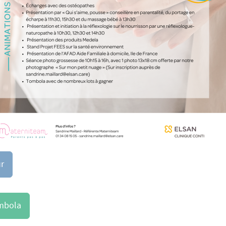
ur
ombola