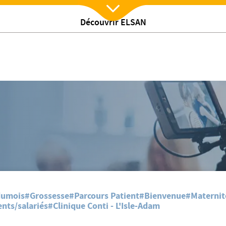
Découvrir ELSAN
Nx:Afficher menu
ortes Ouvertes MATERNITÉ - 23 Mars 2024
dumois
#Grossesse
#Parcours Patient
#Bienvenue
#Maternit
nts/salariés
#Clinique Conti - L'Isle-Adam