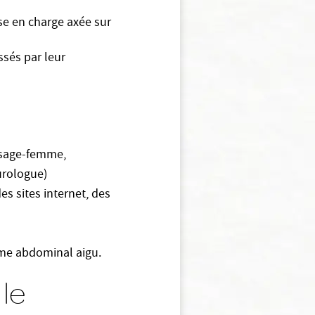
se en charge axée sur
ssés par leur
 sage-femme,
 urologue)
des sites internet, des
ome abdominal aigu.
le