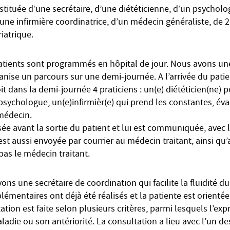
tituée d’une secrétaire, d’une diététicienne, d’un psycholo
’une infirmière coordinatrice, d’un médecin généraliste, de 
iatrique.
atients sont programmés en hôpital de jour. Nous avons une
anise un parcours sur une demi-journée. A l’arrivée du patie
voit dans la demi-journée 4 praticiens : un(e) diététicien(ne)
 psychologue, un(e)infirmièr(e) qui prend les constantes, éva
médecin.
sée avant la sortie du patient et lui est communiquée, avec 
 est aussi envoyée par courrier au médecin traitant, ainsi q
 pas le médecin traitant.
ons une secrétaire de coordination qui facilite la fluidité du 
émentaires ont déjà été réalisés et la patiente est orienté
ation est faite selon plusieurs critères, parmi lesquels l’exp
ladie ou son antériorité. La consultation a lieu avec l’un de