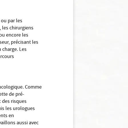
 ou par les
 les chirurgiens
ou encore les
seur, précisant les
n charge. Les
arcours
 oncologique. Comme
ette de pré-
c des risques
uis les urologues
ents en
vaillons aussi avec