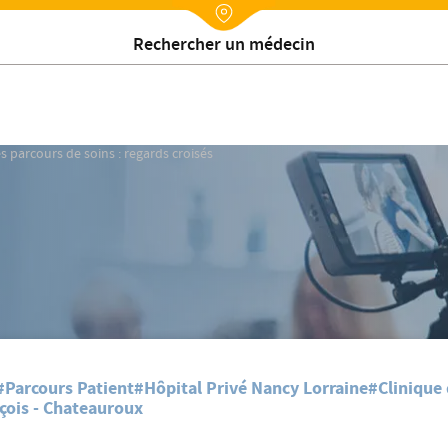
Nx:Annuaire
Contactez-nous
s parcours de soins : regards croisés
#Parcours Patient
#Hôpital Privé Nancy Lorraine
#Clinique 
çois - Chateauroux