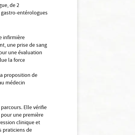
gue, de 2
2 gastro-entérologues
 infirmière
nt, une prise de sang
 pour une évaluation
lue la force
la proposition de
u’au médecin
parcours. Elle vérifie
e pour une première
ression clinique et
s praticiens de