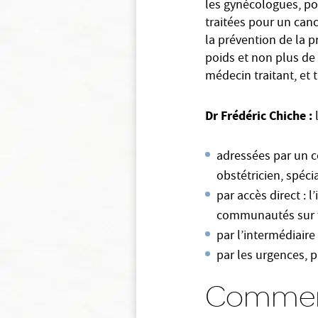
les gynécologues, po
traitées pour un can
la prévention de la p
poids et non plus de
médecin traitant, et 
Dr Frédéric Chiche :
l
adressées par un 
obstétricien, spéci
par accès direct : l
communautés sur f
par l’intermédiaire
par les urgences, 
Comment 