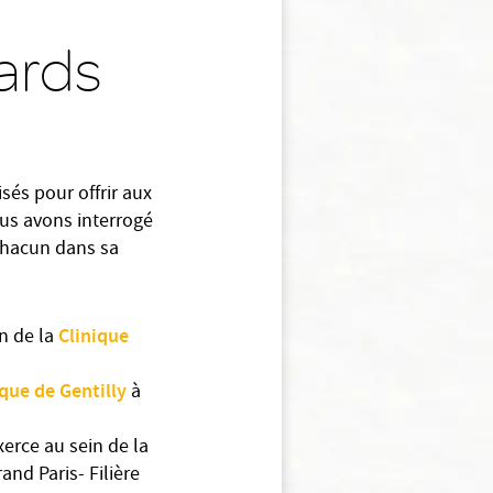
gards
sés pour offrir aux
ous avons interrogé
 chacun dans sa
Clinique
n de la
que de Gentilly
à
xerce au sein de la
nd Paris- Filière