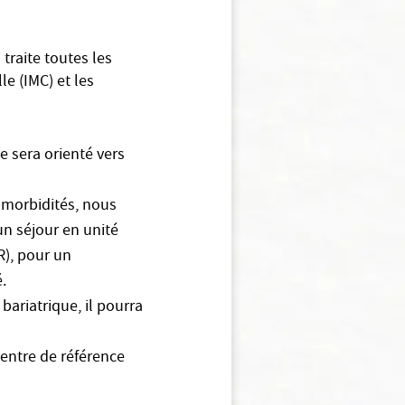
raite toutes les
e (IMC) et les
 sera orienté vers
omorbidités, nous
un séjour en unité
R), pour un
.
 bariatrique, il pourra
centre de référence