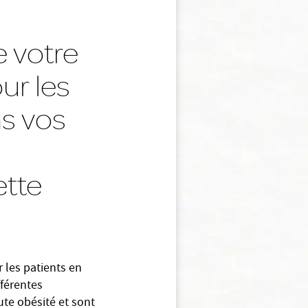
e votre
ur les
ns vos
ette
les patients en
fférentes
te obésité et sont