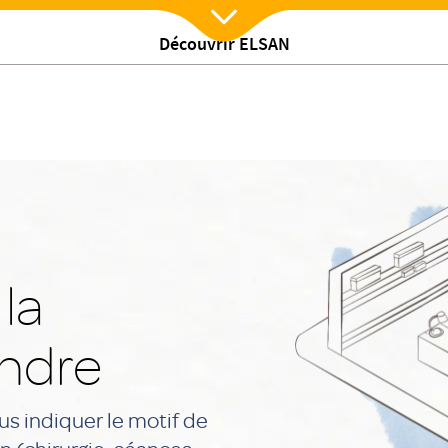
Découvrir ELSAN
Nx:Afficher menu
la
andre
us indiquer le motif de