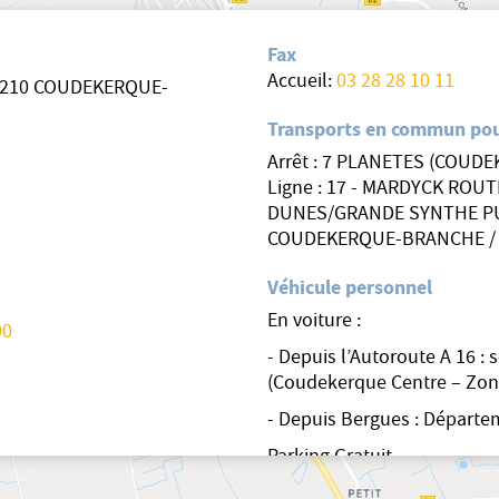
Fax
Accueil:
03 28 28 10 11
59210 COUDEKERQUE-
Transports en commun pou
Arrêt : 7 PLANETES (COUD
Ligne : 17 - MARDYCK ROUT
DUNES/GRANDE SYNTHE P
COUDEKERQUE-BRANCHE / 
Véhicule personnel
En voiture :
00
- Depuis l’Autoroute A 16 : s
(Coudekerque Centre – Zon
- Depuis Bergues : Départe
Parking Gratuit