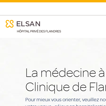
ose menu mobile
Médecine
ose menu mobile
Nx:Aller
au
contenu
principal
La médecine à 
Clinique de Fl
Pour mieux vous orienter, veuillez no