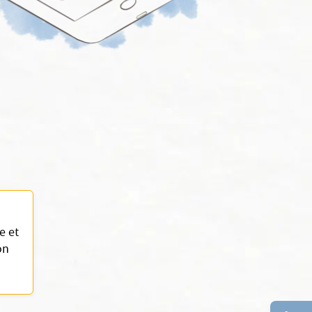
e et
on