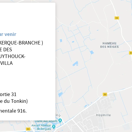
r venir
EKERQUE-BRANCHE )
E DES
UYTHOUCK-
VILLA
ortie 31
e du Tonkin)
mentale 916.