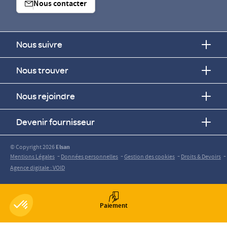
Nous contacter
Nous suivre
Nous trouver
Nous rejoindre
Devenir fournisseur
© Copyright 2026
Elsan
-
-
-
-
Mentions Légales
Données personnelles
Gestion des cookies
Droits & Devoirs
Agence digitale : VOID
Paiement