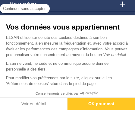
Nous suivre
Continuer sans accepter
Nous trouver
Vos données vous appartiennent
Nous rejoindre
ELSAN utilise sur ce site des cookies destinés à son bon
fonctionnement, à en mesurer la fréquentation et, avec votre accord à
évaluer les performances des campagnes d’information. Vous pouvez
Devenir fournisseur
personnaliser votre consentement au moyen du bouton
Voir en détail
.
Elsan ne vend, ne cède et ne communique aucune donnée
© Copyright 2026
Elsan
personnelle à des tiers.
-
-
-
-
Mentions Légales
Données personnelles
Gestion des cookies
Droits & Devoirs
Agence digitale : VOID
Pour modifier vos préférences par la suite, cliquez sur le lien
'Préférences de cookies' situé dans le pied de page.
Consentements certifiés par
Rendez-vous
Paiement
Voir en détail
OK pour moi
Axeptio consent
Plateforme de Gestion du Consentement : Personnalisez vos O
Notre plateforme vous permet d'adapter et de gérer vos paramètr