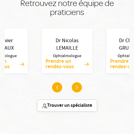
Retrouvez notre équipe de
praticiens
Olivier
Dr Nicolas
Dr Cl
MBAUX
LEMAILLE
GRUC
lmologue
Ophtalmologue
Ophtalm
 un
Prendre un
Prendre u
vous
rendez-vous
rendez-vo
Trouver un spécialiste