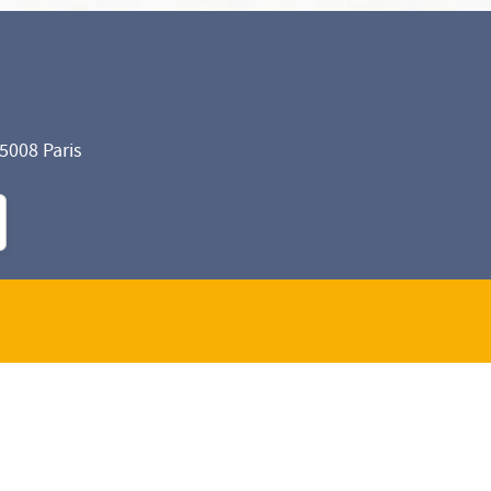
75008 Paris
formité avec les réglementations. Personnalisez vos préf