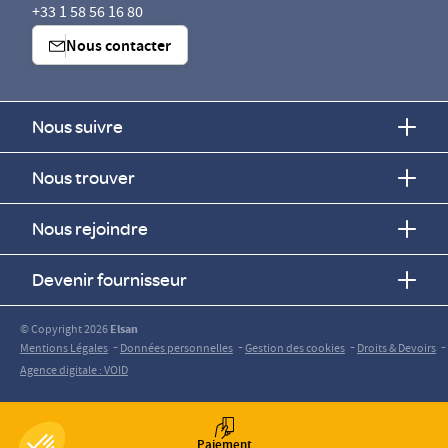
+33 1 58 56 16 80
Nous contacter
Nous suivre
Nous trouver
Nous rejoindre
Devenir fournisseur
© Copyright 2026
Elsan
-
-
-
-
Mentions Légales
Données personnelles
Gestion des cookies
Droits & Devoirs
Agence digitale : VOID
Paiement