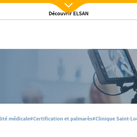
Découvrir ELSAN
Nx:Afficher menu
assement du Point 2025
almarès des meilleurs établissements de France au classement du Point 20
lité médicale
#Certification et palmarès
#Clinique Saint-Lo