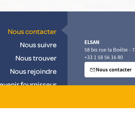
Nous contacter
ELSAN
Nous suivre
58 bis rue la Boétie - 
Nous trouver
+33 1 58 56 16 80
Nous contacter
Nous rejoindre
evenir fournisseur
sez vos Options
s paramètres de confidentialité, en garantissant la con
-
-
-
Gestion des cookies
Droits & Devoirs
Agence digitale : VOID