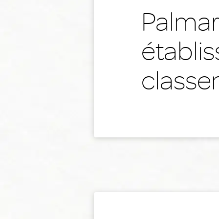
Palmar
établi
classe