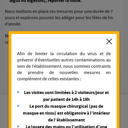
aigus ou digestifs), reporter la visite.
Nous mettons en place ces mesures pour une durée de 7
jours et espérons pouvoir les alléger pour les fêtes de fin
d’année.
Nous comptons sur votre compréhension et votre
Fermer
collaboration.
Afin de limiter la circulation du virus et de
prévenir d’éventuelles autres contaminations au
sein de l’établissement, nous sommes contraints
de prendre de nouvelles mesures en
complément de celles existantes :
Les visites sont limitées à 2 visiteurs/jour et
par patient de 14h à 18h
Vous avez aimé cette page ? Partagez-la !
Le port du masque chirurgical (pas de
masque en tissu) est obligatoire à l’intérieur
de l’établissement
Le lavage des mains ou l’utilisation d’une