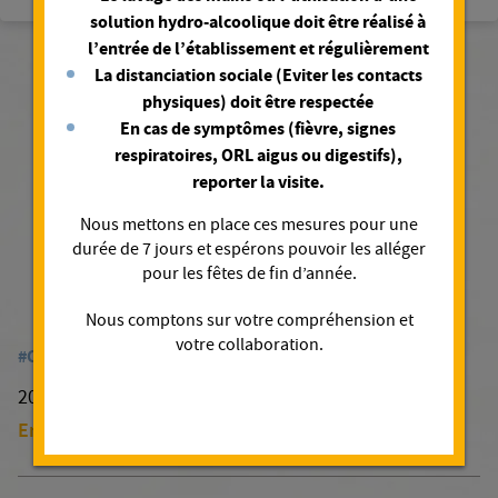
solution hydro-alcoolique doit être réalisé à
l’entrée de l’établissement et régulièrement
La distanciation sociale (Eviter les contacts
physiques) doit être respectée
En cas de symptômes (fièvre, signes
respiratoires, ORL aigus ou digestifs),
reporter la visite.
Plus d'actualités
Nous mettons en place ces mesures pour une
durée de 7 jours et espérons pouvoir les alléger
pour les fêtes de fin d’année.
Nous comptons sur votre compréhension et
votre collaboration.
#Coronavirus
#Vie des établissements/salariés
La clinique Supervaltech vaccine les
20/01/2021
médecins et personnels
En savoir plus