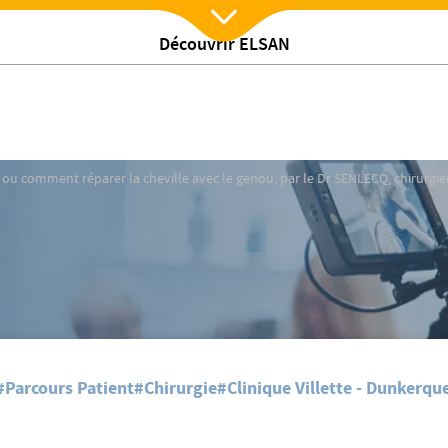
Découvrir ELSAN
Nx:Afficher menu
ou comment réparer la cheville avec le genou, par le Dr SEN
l ou comment réparer la cheville avec le genou, par le Dr SENLECQ, chirurgi
#Parcours Patient
#Chirurgie
#Clinique Villette - Dunkerqu