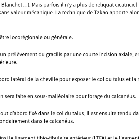
Blanchet…). Mais parfois il n’y a plus de reliquat cicatrici
n sans valeur mécanique. La technique de Takao apporte alor
être locorégionale ou générale.
d un prélèvement du gracilis par une courte incision axiale, 
érieure.
bord latéral de la cheville pour exposer le col du talus et la 
n sera faite en sous-malléolaire pour forage du calcanéus.
tout d’abord fixé dans le col du talus, il est ensuite tendu d
econdairement dans le calcanéus.
insi le ligament tibio-fibulaire antérieur (LTFA) et le ligame