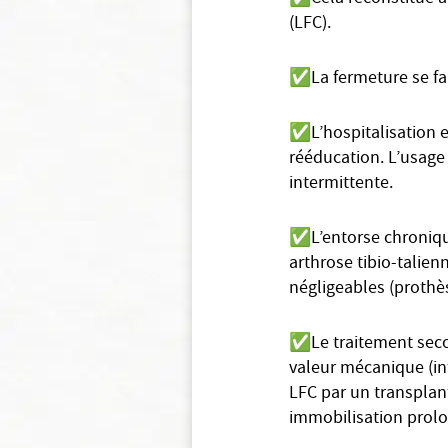
(LFC).
✅
La fermeture se fa
✅
L’hospitalisation 
rééducation. L’usage 
intermittente.
✅
L’entorse chroniqu
arthrose tibio-talienn
négligeables (prothè
✅
Le traitement secon
valeur mécanique (in
LFC par un transplan
immobilisation prol