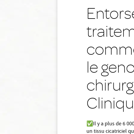
Entors
traitem
commen
le gen
chirurg
Cliniq
✅
Il y a plus de 6 0
un tissu cicatriciel 