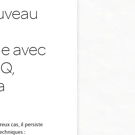
ouveau
le avec
CQ,
a
eux cas, il persiste
techniques :