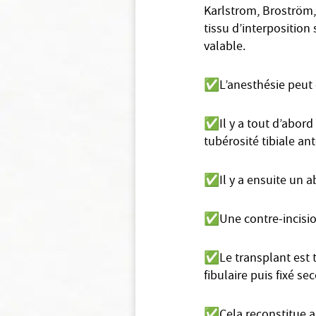
Karlstrom, Broström, 
tissu d’interpositio
valable.
✅
L’anesthésie peut 
✅
Il y a tout d’abor
tubérosité tibiale ant
✅
Il y a ensuite un a
✅
Une contre-incisio
✅
Le transplant est 
fibulaire puis fixé s
✅
Cela reconstitue a