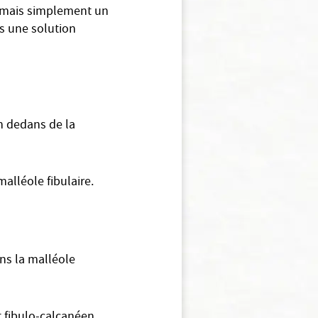
el mais simplement un
s une solution
en dedans de la
malléole fibulaire.
ans la malléole
nt fibulo-calcanéen