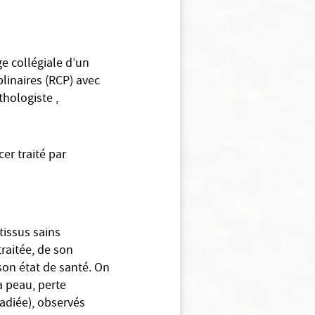
e collégiale d’un
plinaires (RCP) avec
thologiste ,
er traité par
tissus sains
raitée, de son
 son état de santé. On
a peau, perte
radiée), observés