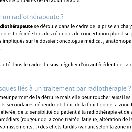
fets secondaires de la radiothérapie.
 un radiothérapeute ?
adiothérapeute
se déroule dans le cadre de la prise en charg
ion est décidée lors des réunions de concertation pluridisci
es impliqués sur le dossier : oncologue médical , anatomopa
…
nsulté dans le cadre du suivi régulier d’un antécédent de canc
isques liés à un traitement par radiothérapie ?
umeur permet de la détruire mais elle peut toucher aussi les 
ets secondaires dépendront donc de la fonction de la zone t
livrée, de la sensibilité du patient à la radiothérapie et de
mmédiats (rougeur de la zone traitée, fatigue, altération de l
 vomissements…) des effets tardifs (variant selon la zone ir