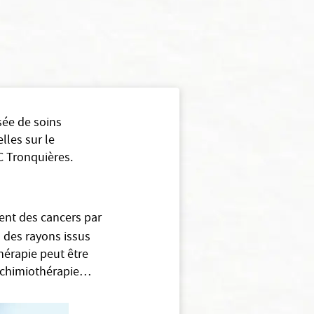
sée de soins
lles sur le
C Tronquières.
ment des cancers par
à des rayons issus
hérapie peut être
e, chimiothérapie…