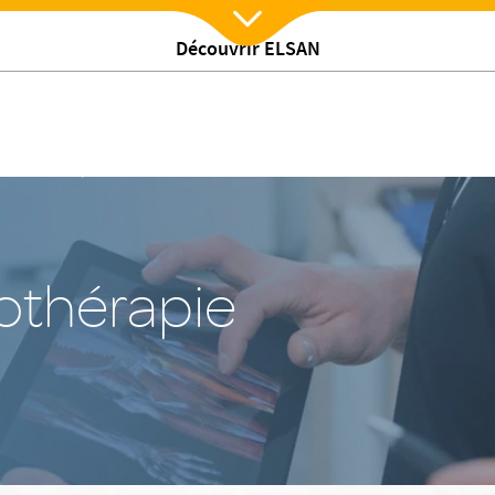
Découvrir ELSAN
Nx:Afficher menu
e radiothérapie
othérapie