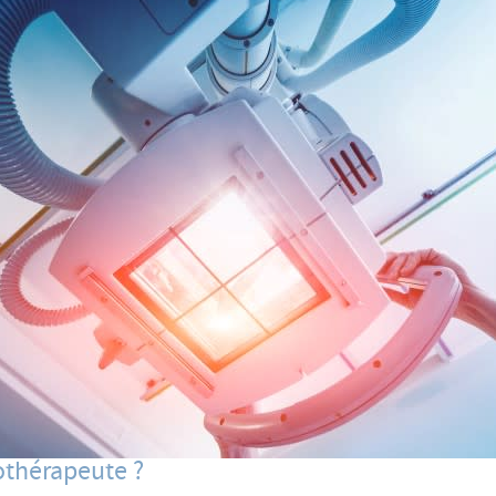
othérapeute ?