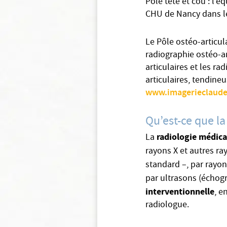
Pôle tête et cou : l’
CHU de Nancy dans le
Le Pôle ostéo-articula
radiographie ostéo-ar
articulaires et les r
articulaires, tendineu
www.imagerieclaude
Qu’est-ce que la
radiologie médica
La
rayons X et autres r
standard –, par rayon
par ultrasons (échog
interventionnelle
, e
radiologue.