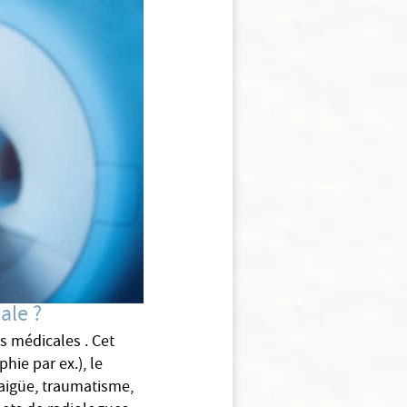
ale ?
és médicales . Cet
hie par ex.), le
 aigüe, traumatisme,