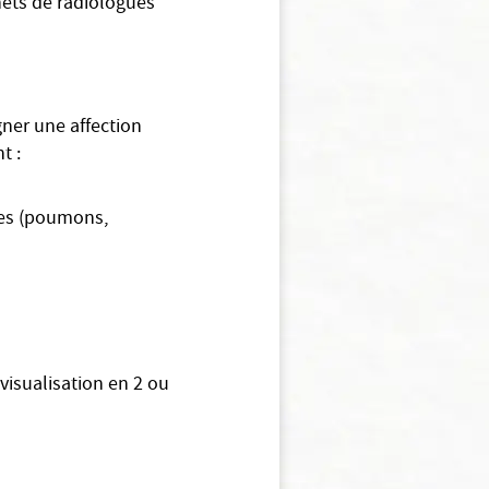
nets de radiologues
gner une affection
t :
anes (poumons,
visualisation en 2 ou