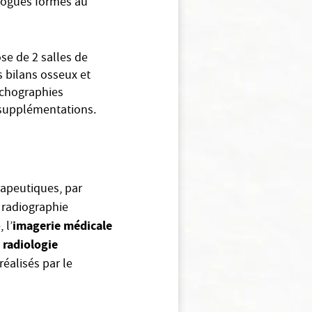
ologues formés au
ose de 2 salles de
s bilans osseux et
 échographies
co supplémentations.
apeutiques, par
 radiographie
imagerie médicale
 l’
radiologie
a
éalisés par le