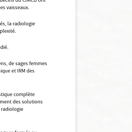
médecins du CIMCB ont
es vaisseaux.
s, la radiologie
plexité.
dié.
iens, de sages femmes
hique et IRM des
ostique complète
ement des solutions
 radiologie