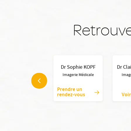
Retrouve
Dr Pierre-
Dr Sophie KOPF
Dr Cl
Alexandre GANNE
Imagerie Médicale
Image
Radiologue
Prendre un
Voir la fiche
rendez-vous
Voir