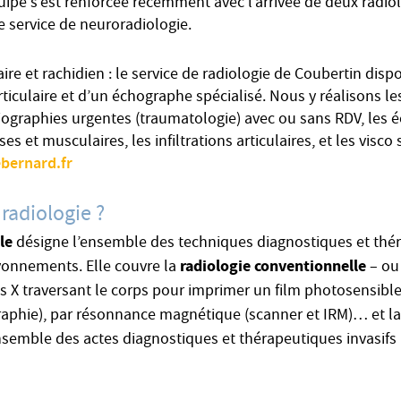
équipe s’est renforcée récemment avec l’arrivée de deux radi
 service de neuroradiologie.
ire et rachidien : le service de radiologie de Coubertin disp
ticulaire et d’un échographe spécialisé. Nous y réalisons le
adiographies urgentes (traumatologie) avec ou sans RDV, les
ses et musculaires, les infiltrations articulaires, et les vis
bernard.fr
 radiologie ?
le
désigne l’ensemble des techniques diagnostiques et thér
radiologie conventionnelle
ayonnements. Elle couvre la
– ou
s X traversant le corps pour imprimer un film photosensible,
raphie), par résonnance magnétique (scanner et IRM)… et l
nsemble des actes diagnostiques et thérapeutiques invasifs r