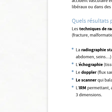
accident vasculaire e
libéraux ou dans des
Quels résultats 
techniques de ra
Les
(fracture, malformati
radiographie s
La
abdomen, seins…)
échographie
L’
(tis
doppler
Le
(flux sa
Le scanner
qui bala
IRM
L’
permettant, a
3 dimensions.