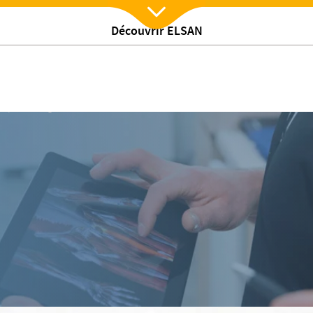
Découvrir ELSAN
Nx:Afficher menu
/
ts
Radiologie