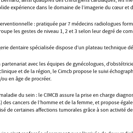
 Bernard, ainsi quauprès des chirurgiens cardiaques, les 
lide expérience dans le domaine de l’imagerie du cœur et d
terventionnelle : pratiquée par 7 médecins radiologues formé
roupe les gestes de niveau 1, 2 et 3 selon leur degré de com
gerie dentaire spécialisée dispose d’un plateau technique dé
n partenariat avec les équipes de gynécologues, d’obstétric
 clinique et de la région, le Cimcb propose le suivi échograp
/ou en âge de procréer.
maladie du sein : le CIMCB assure la prise en charge diagn
es) des cancers de l’homme et de la femme, et propose égal
isé de certaines affections tumorales grâce à son activité de