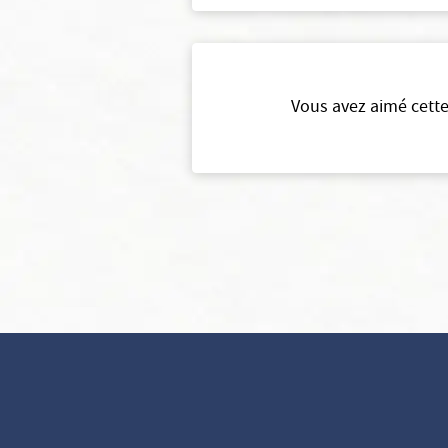
Vous avez aimé cette
Continuer sans accepter
Vos données vous
appartiennent
ELSAN utilise sur ce site des cookies destinés à son bon
fonctionnement, à en mesurer la fréquentation et, avec votre
accord à évaluer les performances des campagnes d’information.
Vous pouvez personnaliser votre consentement au moyen du
bouton
Voir en détail
.
Elsan ne vend, ne cède et ne communique aucune donnée
personnelle à des tiers.