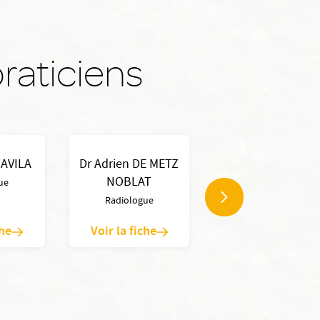
raticiens
 AVILA
Dr Adrien DE METZ
Dr Patrick
NOBLAT
KARRENBAUER
ue
Radiologue
Imagerie Médicale
che
Voir la fiche
Voir la fiche