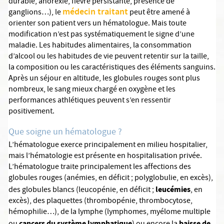
durable, anorexie, fièvre persistante, présence de
médecin traitant
ganglions…), le
peut être amené à
orienter son patient vers un hématologue. Mais toute
modification n’est pas systématiquement le signe d’une
maladie. Les habitudes alimentaires, la consommation
d’alcool ou les habitudes de vie peuvent retentir sur la taille,
la composition ou les caractéristiques des éléments sanguins.
Après un séjour en altitude, les globules rouges sont plus
nombreux, le sang mieux chargé en oxygène et les
performances athlétiques peuvent s’en ressentir
positivement.
Que soigne un hématologue ?
L’hématologue exerce principalement en milieu hospitalier,
mais l’hématologie est présente en hospitalisation privée.
L’hématologue traite principalement les affections des
globules rouges (anémies, en déficit ; polyglobulie, en excès),
leucémies
des globules blancs (leucopénie, en déficit ;
, en
excès), des plaquettes (thrombopénie, thrombocytose,
hémophilie…), de la lymphe (lymphomes, myélome multiple
cancers du système lymphatique
baisse de