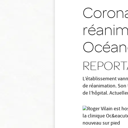
Coronav
réanima
Océane
REPORT
L’établissement vann
de réanimation. Son U
de l’hôpital. Actuell