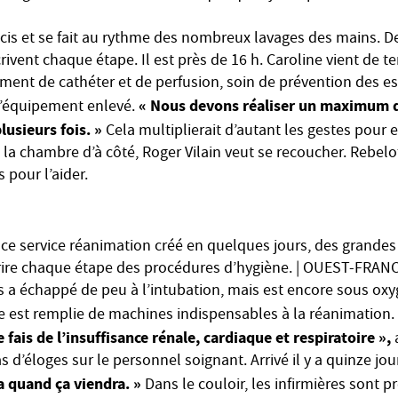
cis et se fait au rythme des nombreux lavages des mains. D
ivent chaque étape. Il est près de 16 h. Caroline vient de t
ment de cathéter et de perfusion, soin de prévention des es
« Nous devons réaliser un maximum d
l’équipement enlevé.
lusieurs fois. »
Cela multiplierait d’autant les gestes pour 
 la chambre d’à côté, Roger Vilain veut se recoucher. Rebelot
 pour l’aider.
ce service réanimation créé en quelques jours, des grandes 
rire chaque étape des procédures d’hygiène. | OUEST-FRAN
a échappé de peu à l’intubation, mais est encore sous ox
le est remplie de machines indispensables à la réanimation.
e fais de l’insuffisance rénale, cardiaque et respiratoire »,
a
 pas d’éloges sur le personnel soignant. Arrivé il y a quinze jou
a quand ça viendra. »
Dans le couloir, les infirmières sont pr