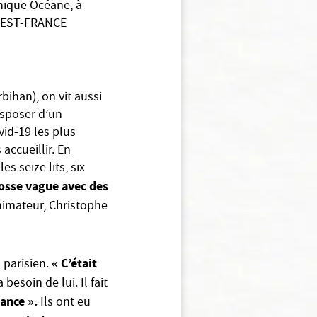
inique Océane, à
EST-FRANCE
bihan), on vit aussi
isposer d’un
vid-19 les plus
accueillir. En
s seize lits, six
rosse vague avec des
nimateur, Christophe
« C’était
 parisien.
 besoin de lui. Il fait
ance ».
Ils ont eu