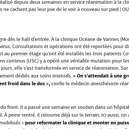
italisé depuis deux semaines en service réanimation à la cl
 ne cachent pas leur joie de le voir à nouveau sur pied |
OU
e dès le hall d’entrée. À la clinique Océane de Vannes (Mor
irus. Consultations et opérations ont été reportées pour d
t au premier étage qu’ont été installés les trois patients Co
ins continus (USC) y a opéré une véritable mutation pour les 
ours, elle s’est transformée en service de réanimation. Sur le
« On s’attendait à une g
lement dédiés aux soins intensifs.
ent froid dans le dos »,
confie le médecin anesthésiste-réa
e du front. Il a passé une semaine en soutien dans un hôpital
. À peine rentré, il retourne déjà sur le terrain. Ici aussi, on a
pour reformater la clinique et monter en puiss
mobilisés «