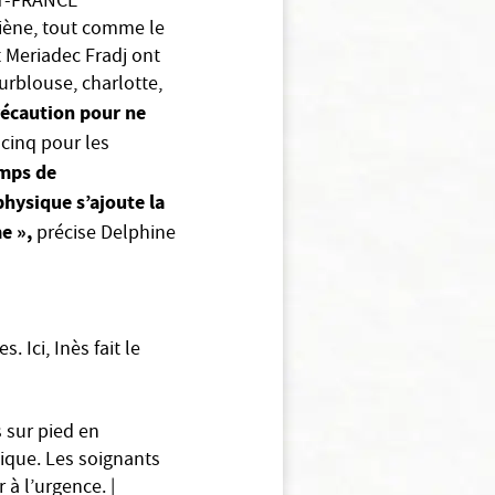
EST-FRANCE
ygiène, tout comme le
t Meriadec Fradj ont
urblouse, charlotte,
récaution pour ne
 cinq pour les
emps de
physique s’ajoute la
e »,
précise Delphine
 Ici, Inès fait le
s sur pied en
tique. Les soignants
à l’urgence. |