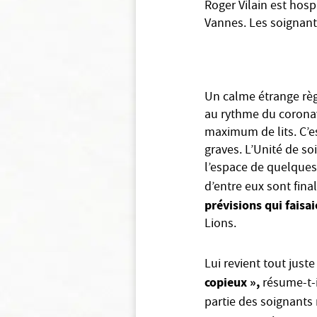
Roger Vilain est hosp
Vannes. Les soignants
Un calme étrange règn
au rythme du coronav
maximum de lits. C’es
graves. L’Unité de so
l’espace de quelques j
d’entre eux sont fina
prévisions qui faisai
Lions.
Lui revient tout just
copieux »,
résume-t-il
partie des soignants 