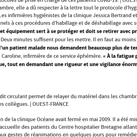
otocoles de prise en charge de ces patients Covid-19. | OU
ambre, elle a dû respecter à la lettre tout le protocole d’h
es infirmières hygiénistes de la clinique Jessica Bertrand e
nels à ces procédures d’habillage et de déshabillage avec s
et équipement sert à se protéger et doit se retirer avec p
Deux minutes suffisent pour les mettre. Il en faut au moins
 d’un patient malade nous demandent beaucoup plus de t
« À la fatigue 
 Caroline, infirmière de ce service éphémère.
ue, tout en demandant une rigueur et une vigilance énorm
dit circulant permet de relayer du matériel dans les chambres.
ses collègues. | OUEST-FRANCE
n de la clinique Océane avait fermé en mai 2009. Il a été mi
ccueillir des patients du Centre hospitalier Bretagne atlan
aux gestes de réanimations en quelques jours pour remédier 