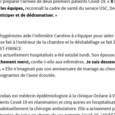
« Il
 préparer l’arrivée de deux premiers patients Covid-19.
 les équipes,
reconnaît la cadre de santé du service USC, D
nticiper et de dédramatiser. »
 hygiénistes aide l’infirmière Caroline à s’équiper pour aide
se fait à l’extérieur de la chambre et le déshabillage se fait à 
UEST-FRANCE
ts actuellement hospitalisés a été extubé lundi. Son épouse, 
nchement merci,
Je suis descend
confie-t-elle aux infirmières.
. »
Elle n’imaginait pas son anniversaire de mariage au cheve
oignantes de l’avoir écoutée.
andais est médecin épidémiologiste à la clinique Océane à 
tients Covid-19 en réanimation et cinq autres en hospitalisat
 habituellement la chirurgie ambulatoire. Elle a activement p