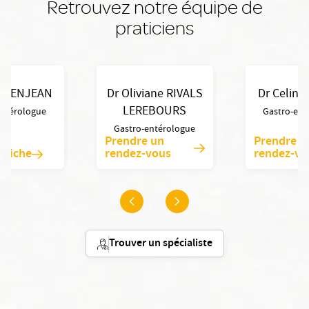
Retrouvez notre équipe de
praticiens
o DENJEAN
Dr Oliviane RIVALS
Dr Celin
LEREBOURS
entérologue
Gastro-ent
Gastro-entérologue
Prendre un
Prendre u
a fiche
rendez-vous
rendez-vo
Trouver un spécialiste