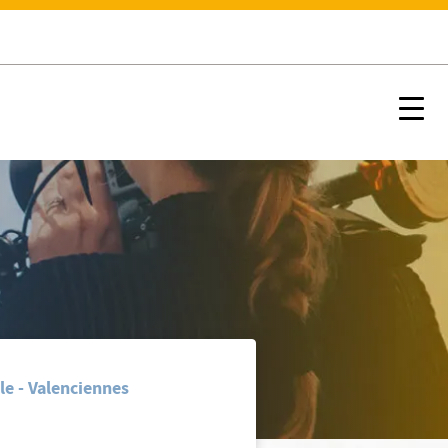
Nx:s
le - Valenciennes