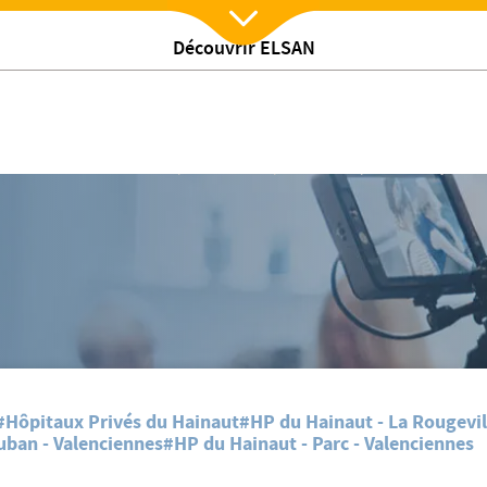
Découvrir ELSAN
Nx:Afficher menu
 patients dialysés
ne nouvelle assemblée des patients sur le parcours des patients dialysés
#Hôpitaux Privés du Hainaut
#HP du Hainaut - La Rougevil
uban - Valenciennes
#HP du Hainaut - Parc - Valenciennes