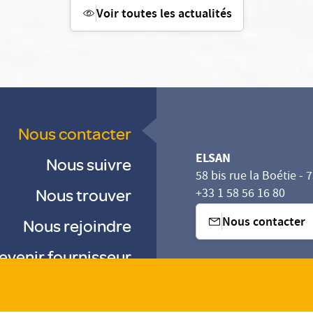
Voir toutes les actualités
Nous contacter
ELSAN
Nous suivre
58 bis rue la Boétie - 
Nous trouver
+33 1 58 56 16 80
Nous contacter
Nous rejoindre
evenir fournisseur
sez vos Options
s paramètres de confidentialité, en garantissant la con
-
-
-
Gestion des cookies
Droits & Devoirs
Agence digitale : VOID