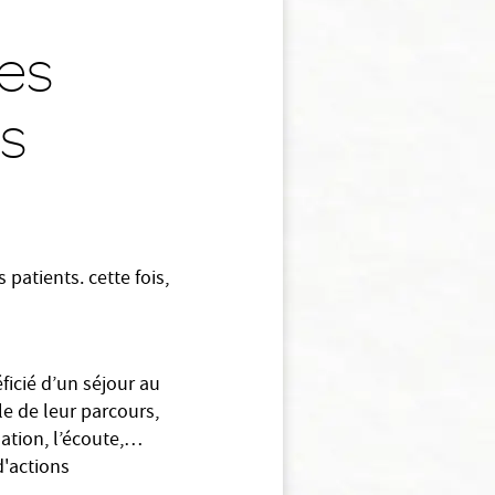
es
es
atients. cette fois,
ficié d’un séjour au
le de leur parcours,
rmation, l’écoute,…
d'actions