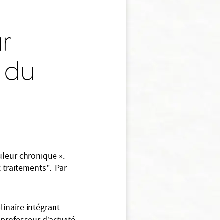
ur
e du
uleur chronique ».
x traitements". Par
inaire intégrant