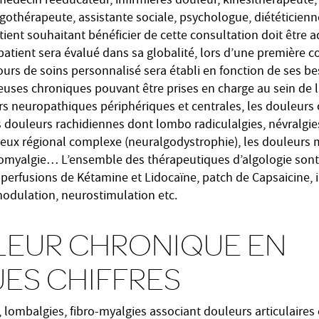
édecin rééducateur, infirmières douleur, kinésithérapeute, 
othérapeute, assistante sociale, psychologue, diététicienne
ient souhaitant bénéficier de cette consultation doit être 
patient sera évalué dans sa globalité, lors d’une première 
urs de soins personnalisé sera établi en fonction de ses be
uses chroniques pouvant être prises en charge au sein de l’
rs neuropathiques périphériques et centrales, les douleurs
s douleurs rachidiennes dont lombo radiculalgies, névralgies
eux régional complexe (neuralgodystrophie), les douleurs
bromyalgie… L’ensemble des thérapeutiques d’algologie sont
 perfusions de Kétamine et Lidocaïne, patch de Capsaicine, i
odulation, neurostimulation etc.
LEUR CHRONIQUE EN
ES CHIFFRES
 lombalgies, fibro-myalgies associant douleurs articulaires