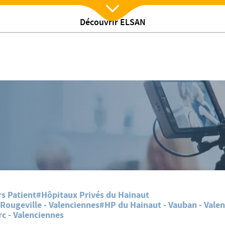
Découvrir ELSAN
Nx:Afficher menu
 du Parc" par l'Observateur du Valenciennois
Une nouvelle unité douleur chronique à la Polyclinique du Parc" par l'Obse
s Patient
#Hôpitaux Privés du Hainaut
Rougeville - Valenciennes
#HP du Hainaut - Vauban - Vale
c - Valenciennes