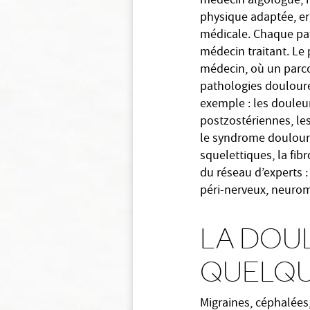
médecin algologue, m
physique adaptée, erg
médicale. Chaque pat
médecin traitant. Le 
médecin, où un parco
pathologies douloure
exemple : les douleu
postzostériennes, le
le syndrome doulour
squelettiques, la fi
du réseau d’experts :
péri-nerveux, neurom
LA DOU
QUELQU
Migraines, céphalées,