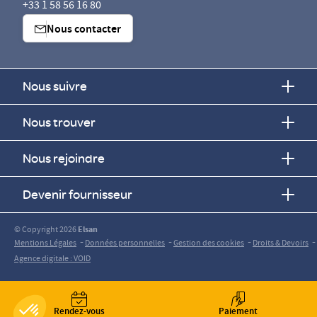
+33 1 58 56 16 80
Nous contacter
Nous suivre
Nous trouver
Nous rejoindre
Devenir fournisseur
© Copyright 2026
Elsan
-
-
-
-
Mentions Légales
Données personnelles
Gestion des cookies
Droits & Devoirs
Agence digitale : VOID
Rendez-vous
Paiement