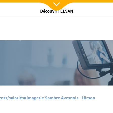
Découvrir ELSAN
Nx:Afficher menu
/
ites
Index Egalité Hommes/ Femmes 2025
nts/salariés
#Imagerie Sambre Avesnois - Hirson