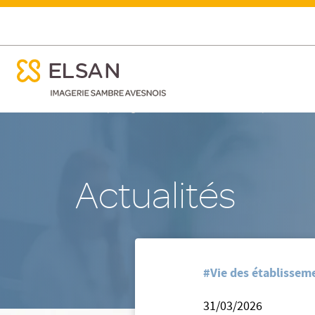
ose menu mobile
Index Egalité Hommes/ Femmes 2025
ose menu mobile
Nx:Aller
/
/
Accueil
Imagerie Sambre Avesnois - Hirson
Nos actual
au
contenu
principal
Actualités
#Vie des établisseme
31/03/2026