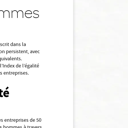
Femmes
crit dans la
on persistent, avec
uivalents.
l’Index de l’égalité
 entreprises.
té
s entreprises de 50
les hommes à travers