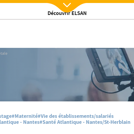
Découvrir ELSAN
Nx:Afficher menu
ale
𝗠𝗘𝗧𝗥𝗜𝗢𝗦𝗘 : 𝗺𝗶𝗲𝘂𝘅 𝗰𝗼𝗺𝗽𝗿𝗲𝗻𝗱𝗿𝗲 𝗽𝗼𝘂𝗿 𝗺𝗶𝗲𝘂𝘅 𝗮𝗰𝗰𝗼𝗺𝗽𝗮𝗴𝗻𝗲
tale
stage
#Maternité
#Vie des établissements/salariés
lantique - Nantes
#Santé Atlantique - Nantes/St-Herblain