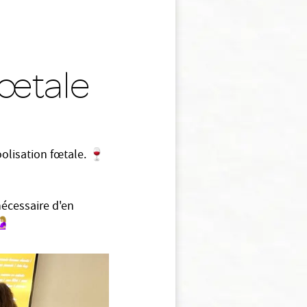
fœtale
olisation fœtale. 🍷
nécessaire d'en
🏼