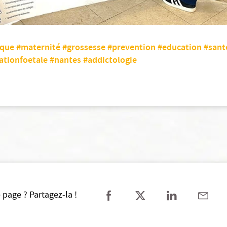
ique
#maternité
#grossesse
#prevention
#education
#sant
ationfoetale
#nantes
#addictologie
 page ? Partagez-la !