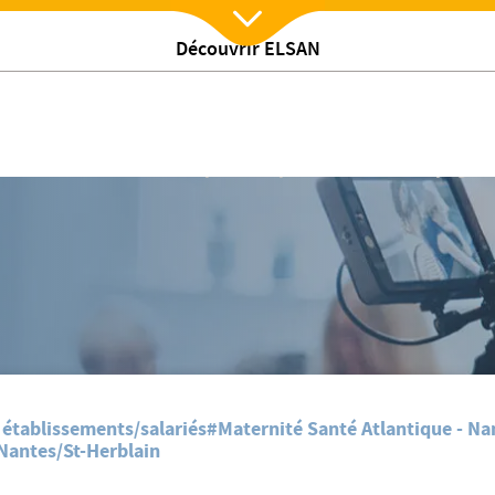
Découvrir ELSAN
Nx:Afficher menu
𝗠𝗘𝗧𝗥𝗜𝗢𝗦𝗘 : 𝗺𝗶𝗲𝘂𝘅 𝗰𝗼𝗺𝗽𝗿𝗲𝗻𝗱𝗿𝗲 𝗽𝗼𝘂𝗿 𝗺𝗶𝗲𝘂𝘅 𝗮𝗰𝗰𝗼𝗺𝗽𝗮𝗴𝗻𝗲
 établissements/salariés
#Maternité Santé Atlantique - Na
 Nantes/St-Herblain