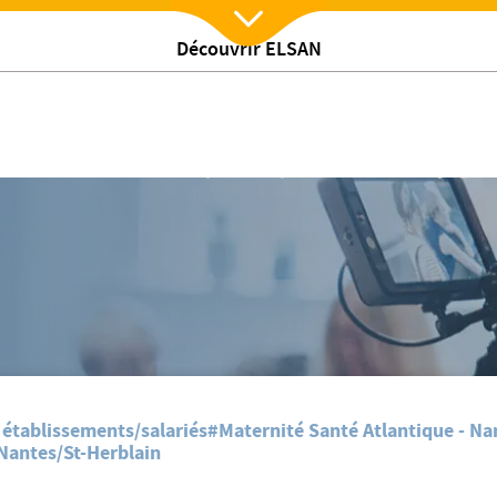
Découvrir ELSAN
Nx:Afficher menu
𝗠𝗘𝗧𝗥𝗜𝗢𝗦𝗘 : 𝗺𝗶𝗲𝘂𝘅 𝗰𝗼𝗺𝗽𝗿𝗲𝗻𝗱𝗿𝗲 𝗽𝗼𝘂𝗿 𝗺𝗶𝗲𝘂𝘅 𝗮𝗰𝗰𝗼𝗺𝗽𝗮𝗴𝗻𝗲
 établissements/salariés
#Maternité Santé Atlantique - Na
 Nantes/St-Herblain