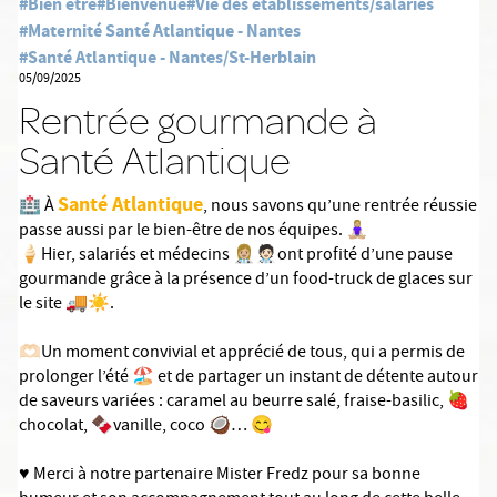
#Bien être
#Bienvenue
#Vie des établissements/salariés
#Maternité Santé Atlantique - Nantes
#Santé Atlantique - Nantes/St-Herblain
05/09/2025
Rentrée gourmande à
Santé Atlantique
Santé Atlantique
🏥 À
, nous savons qu’une rentrée réussie
passe aussi par le bien-être de nos équipes. 🧘🏼‍♀️
🍦Hier, salariés et médecins 👩🏼‍⚕️🧑🏻‍⚕️ont profité d’une pause
gourmande grâce à la présence d’un food-truck de glaces sur
le site 🚚☀️.
🫶🏻Un moment convivial et apprécié de tous, qui a permis de
prolonger l’été 🏖️ et de partager un instant de détente autour
de saveurs variées : caramel au beurre salé, fraise-basilic, 🍓
chocolat, 🍫vanille, coco 🥥… 😋
♥️ Merci à notre partenaire Mister Fredz pour sa bonne