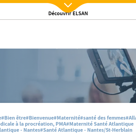
Découvrir ELSAN
Nx:Afficher menu
𝗠𝗘𝗧𝗥𝗜𝗢𝗦𝗘 : 𝗺𝗶𝗲𝘂𝘅 𝗰𝗼𝗺𝗽𝗿𝗲𝗻𝗱𝗿𝗲 𝗽𝗼𝘂𝗿 𝗺𝗶𝗲𝘂𝘅 𝗮𝗰𝗰𝗼𝗺𝗽𝗮𝗴𝗻𝗲
e
#Bien être
#Bienvenue
#Maternité
#santé des femmes
#All
dicale à la procréation, PMA
#Maternité Santé Atlantique
lantique - Nantes
#Santé Atlantique - Nantes/St-Herblain