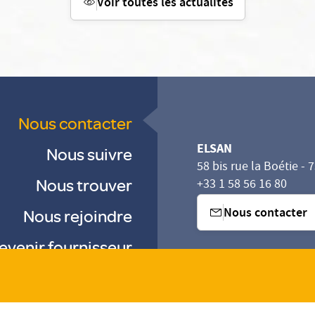
Voir toutes les actualités
Nous contacter
ELSAN
Nous suivre
58 bis rue la Boétie - 
Nous trouver
+33 1 58 56 16 80
Nous contacter
Nous rejoindre
evenir fournisseur
sez vos Options
s paramètres de confidentialité, en garantissant la con
-
-
-
Gestion des cookies
Droits & Devoirs
Agence digitale : VOID