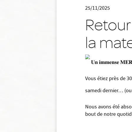
25/11/2025
Retour
la mat
𝐔𝐧 𝐢𝐦𝐦𝐞𝐧𝐬𝐞 𝐌𝐄
Vous étiez près de 30
samedi dernier… (oui
Nous avons été absol
bout de notre quotid