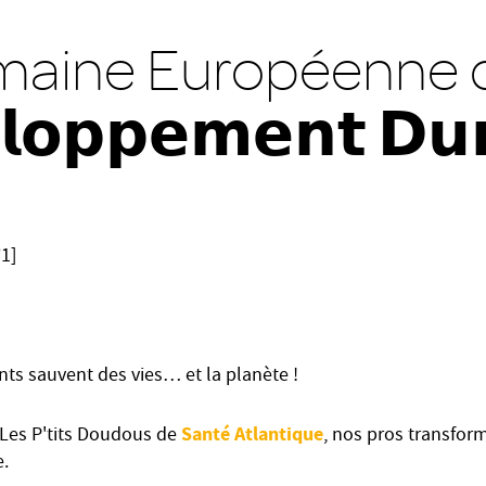
maine Européenne 
𝗹𝗼𝗽𝗽𝗲𝗺𝗲𝗻𝘁 𝗗𝘂
°1]
ts sauvent des vies… et la planète !
Santé Atlantique
n Les P'tits Doudous de
, nos pros transfor
e.