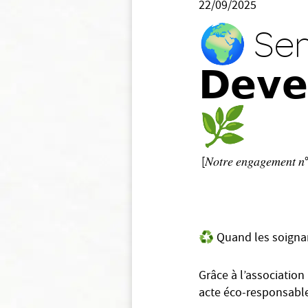
22/09/2025
🌍 Se
𝗗𝗲𝘃𝗲
🌿
[𝑁𝑜𝑡𝑟𝑒 𝑒𝑛𝑔𝑎𝑔𝑒𝑚𝑒𝑛𝑡 
♻️ Quand les soignan
Grâce à l’associatio
acte éco-responsabl