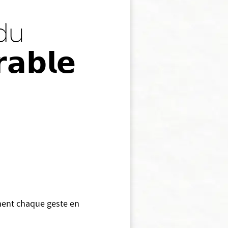
du
𝗮𝗯𝗹𝗲
ment chaque geste en