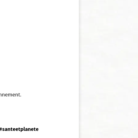
ronnement.
#santeetplanete