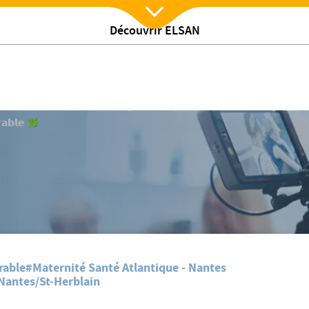
Découvrir ELSAN
Nx:Afficher menu
𝗯𝗹𝗲 🌿
𝗠𝗘𝗧𝗥𝗜𝗢𝗦𝗘 : 𝗺𝗶𝗲𝘂𝘅 𝗰𝗼𝗺𝗽𝗿𝗲𝗻𝗱𝗿𝗲 𝗽𝗼𝘂𝗿 𝗺𝗶𝗲𝘂𝘅 𝗮𝗰𝗰𝗼𝗺𝗽𝗮𝗴𝗻𝗲
𝗮𝗯𝗹𝗲 🌿
rable
#Maternité Santé Atlantique - Nantes
 Nantes/St-Herblain