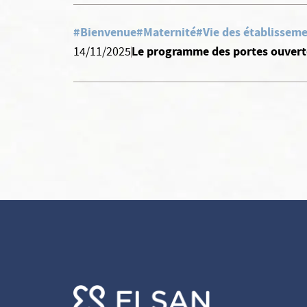
#Bienvenue
#Maternité
#Vie des établisseme
Le programme des portes ouverte
14/11/2025
Vos données vous
appartiennent
ELSAN utilise sur ce site des cookies destinés à son bon
fonctionnement, à en mesurer la fréquentation et, avec votre
accord à évaluer les performances des campagnes d’information.
Vous pouvez personnaliser votre consentement au moyen du
bouton
Voir en détail
.
Elsan ne vend, ne cède et ne communique aucune donnée
personnelle à des tiers.
Pour modifier vos préférences par la suite, cliquez sur le lien
'Préférences de cookies' situé dans le pied de page.