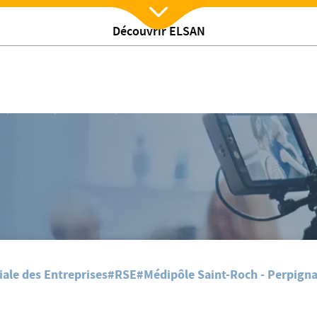
Découvrir ELSAN
Nx:Afficher menu
 ses salariés et ses Patients
/
s
Le 6 Juin prochain, Médipôle se met au circuit court pour ses salariés et 
iale des Entreprises
#RSE
#Médipôle Saint-Roch - Perpign