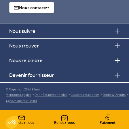
Nous contacter
Nous suivre
Nous trouver
Nous rejoindre
Devenir fournisseur
© Copyright 2026
Elsan
-
-
-
-
Mentions Légales
Données personnelles
Gestion des cookies
Droits & Devoirs
Agence digitale : VOID
Contactez-nous
Rendez-vous
Paiement