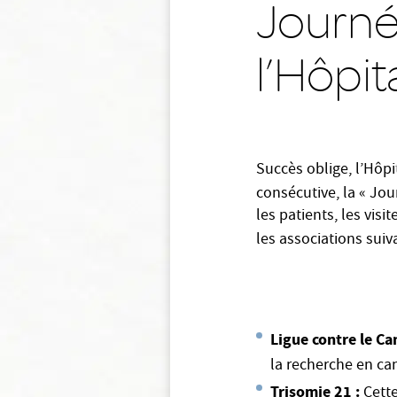
Journé
l’Hôpit
Succès oblige, l’Hôp
consécutive, la « Jo
les patients, les vis
les associations sui
Ligue contre le Ca
la recherche en ca
Trisomie 21
:
Cett