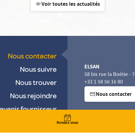
Voir toutes les actualités
Nous contacter
ELSAN
Nous suivre
58 bis rue la Boétie - 
Nous trouver
+33 1 58 56 16 80
Nous contacter
Nous rejoindre
evenir fournisseur
sez vos Options
s paramètres de confidentialité, en garantissant la con
-
-
Rendez-vous
-
Gestion des cookies
Droits & Devoirs
Agence digitale : VOID