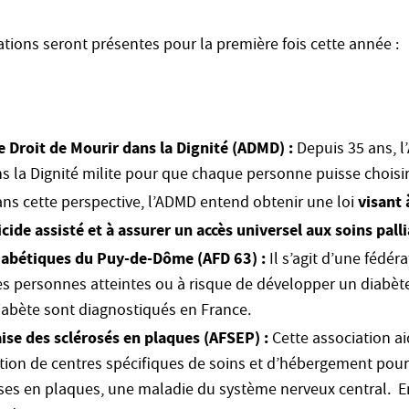
tions seront présentes pour la première fois cette année :
e Droit de Mourir dans la Dignité (ADMD) :
Depuis 35 ans, l
ns la Dignité milite pour que chaque personne puisse choisir
visant 
Dans cette perspective, l’ADMD entend obtenir une loi
icide assisté et à assurer un accès universel aux soins palli
iabétiques du Puy-de-Dôme (AFD 63) :
Il s’agit d’une fédér
les personnes atteintes ou à risque de développer un diabèt
abète sont diagnostiqués en France.
ise des sclérosés en plaques (AFSEP) :
Cette association ai
estion de centres spéciﬁques de soins et d’hébergement pou
oses en plaques, une maladie du système nerveux central. E