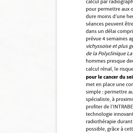
calcul par radiograp
pour permettre aux o
dure moins d’une heur
séances peuvent être 
dans un délai compri
prévue 4 semaines a
vichyssoise et plus g
de la Polyclinique La
hommes presque deux 
calcul rénal, le risq
pour le cancer du se
met en place une cons
simple : permettre a
spécialiste, à proxim
profiter de l’INTRAB
technologie innovant
radiothérapie durant l
possible, grâce à cet