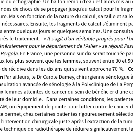
hie ou échographie. Un ballon rempli d’eau est alors mis au
ndes de chocs de se propager jusqu’au calcul pour le fragm
e. Mais en fonction de la nature du calcul, sa taille et sa lo
nécessaires. Ensuite, les fragments de calcul s’éliminent pa
s entre quelques jours et quelques semaines. Une consulta
près le traitement.
« Il s’agit
d’un véritable progrès pour l’of
énéralement pour le département de l’Allier » se réjouit Pasc
 Pergola.
En France, une personne sur dix serait touchée par 
fois plus souvent que les femmes, souvent entre 30 et 50
Co
ue de récidive dans les dix ans qui suivent approche 70 %.
in
Par ailleurs, le Dr Carole Damey, chirurgienne sénologue 
ultation avancée de sénologie à la Polyclinique de La Pergo
ux femmes atteintes de cancer du sein de bénéficier d’une c
ité de leur domicile. Dans certaines conditions, les patient
EAM, un équipement de pointe pour lutter contre le cancer d
e permet, chez certaines patientes rigoureusement sélection
’intervention chirurgicale juste après l’extraction de la tume
te technique de radiothérapie de réduire significativement l