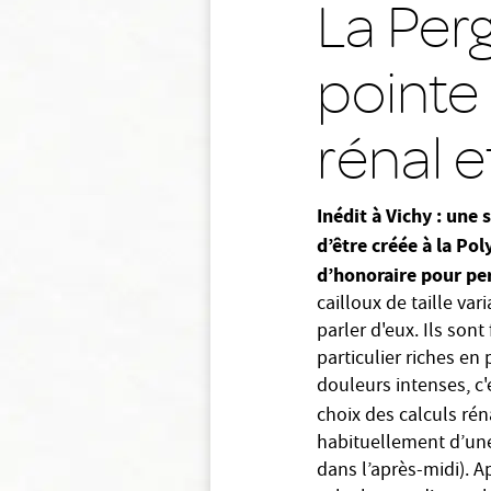
La Per
pointe 
rénal e
Inédit à Vichy : une 
d’être créée à la Po
d’honoraire
pour per
cailloux de taille va
parler d'eux. Ils son
particulier riches en
douleurs intenses, c
choix des calculs ré
habituellement d’une 
dans l’après-midi). Ap