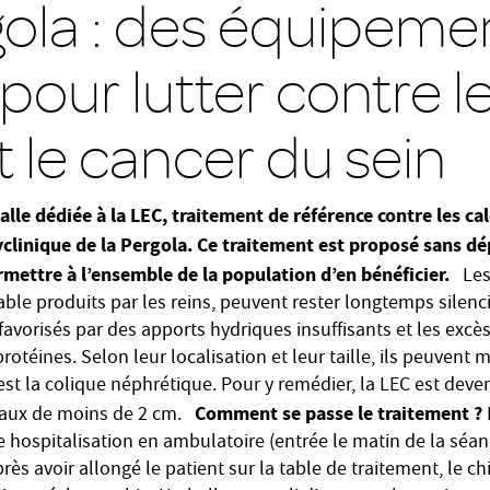
gola : des équipeme
pour lutter contre le
t le cancer du sein
salle dédiée à la LEC, traitement de référence contre les ca
lyclinique de la Pergola. Ce traitement est proposé sans 
mettre à l’ensemble de la population d’en bénéficier.
Les 
riable produits par les reins, peuvent rester longtemps silenc
t favorisés par des apports hydriques insuffisants et les excè
 protéines. Selon leur localisation et leur taille, ils peuve
'est la colique néphrétique. Pour y remédier, la LEC est de
Comment se passe le traitement ?
naux de moins de 2 cm.
I
hospitalisation en ambulatoire (entrée le matin de la séance
rès avoir allongé le patient sur la table de traitement, le ch