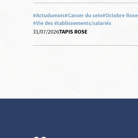
#Actudumois
#Cancer du sein
#Octobre Rose
#Vie des établissements/salariés
TAPIS ROSE
31/07/2026