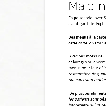
Ma clin
En partenariat avec S
avant-gardiste. Expli
Des menus à la car
cette carte, on trouv
Avec pas moins de 8 
et laitages ou encore
menus pour leur déje
restauration de quali
plateaux sont modern
De plus, les aliment
les patients sont trè
importante qu’un serv