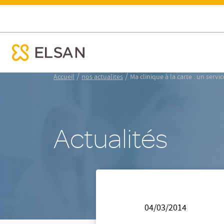
Ma clinique à la carte : un service unique en France
ose menu mobile
Nx:Aller
/
/
Accueil
nos actualites
Ma clinique à la carte : un serv
au
contenu
principal
Actualités
04/03/2014