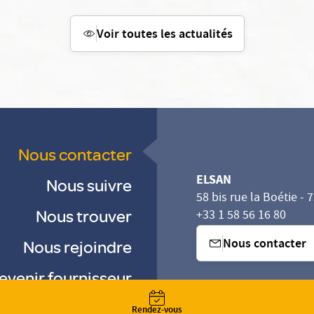
Voir toutes les actualités
Nous contacter
ELSAN
Nous suivre
58 bis rue la Boétie - 
Nous trouver
+33 1 58 56 16 80
Nous contacter
Nous rejoindre
evenir fournisseur
sez vos Options
s paramètres de confidentialité, en garantissant la con
-
-
Rendez-vous
-
Gestion des cookies
Droits & Devoirs
Agence digitale : VOID