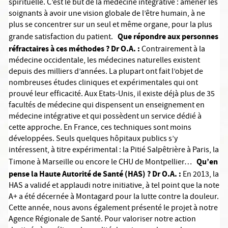
spirituelle. C’est le but de la médecine intégrative : amener les
soignants à avoir une vision globale de l’être humain, à ne
plus se concentrer sur un seul et même organe, pour la plus
Que répondre aux personnes
grande satisfaction du patient.
réfractaires à ces méthodes ?
Dr O.A. :
Contrairement à la
médecine occidentale, les médecines naturelles existent
depuis des milliers d’années. La plupart ont fait l’objet de
nombreuses études cliniques et expérimentales qui ont
prouvé leur efficacité. Aux Etats-Unis, il existe déjà plus de 35
facultés de médecine qui dispensent un enseignement en
médecine intégrative et qui possèdent un service dédié à
cette approche. En France, ces techniques sont moins
développées. Seuls quelques hôpitaux publics s’y
intéressent, à titre expérimental : la Pitié Salpêtrière à Paris, la
Qu’en
Timone à Marseille ou encore le CHU de Montpellier…
pense la Haute Autorité de Santé (HAS) ?
Dr O.A. :
En 2013, la
HAS a validé et applaudi notre initiative, à tel point que la note
A+ a été décernée à Montagard pour la lutte contre la douleur.
Cette année, nous avons également présenté le projet à notre
Agence Régionale de Santé. Pour valoriser notre action