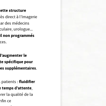
ette structure
ès direct à l’Imagerie
par des médecins
ulaire, urologue...
eil non programmés
ces.
d’augmenter le
nte spécifique pour
ves supplémentaires
.
f
luidifier
 patients :
e temps d’attente
,
er la qualité de la
Enfin ce