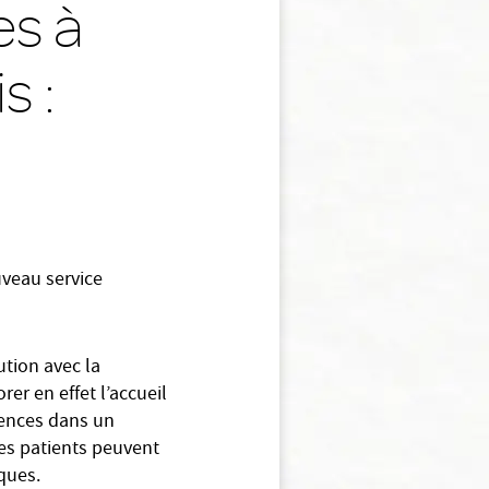
es à
s :
uveau service
tion avec la
r en effet l’accueil
gences dans un
les patients peuvent
ques.