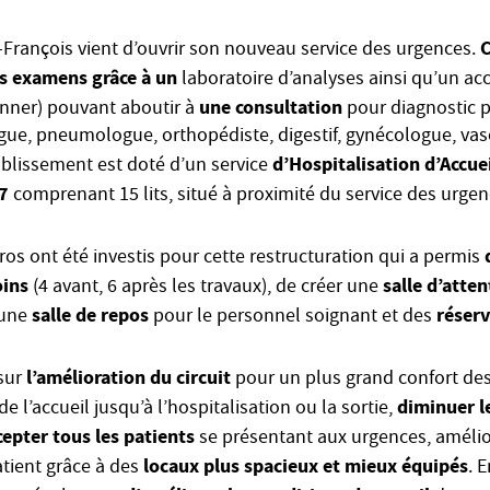
C
-François vient d’ouvrir son nouveau service des urgences.
s examens grâce à un
laboratoire d’analyses ainsi qu’un acc
une consultation
anner) pouvant aboutir à
pour diagnostic 
ogue, pneumologue, orthopédiste, digestif, gynécologue, vasc
d’Hospitalisation d’Accu
blissement est doté d’un service
/7
comprenant 15 lits, situé à proximité du service des urgen
os ont été investis pour cette restructuration qui a permis
oins
salle d’atte
(4 avant, 6 après les travaux), de créer une
salle de repos
réser
 une
pour le personnel soignant et des
l’amélioration du circuit
 sur
pour un plus grand confort des
diminuer l
de l’accueil jusqu’à l’hospitalisation ou la sortie,
cepter tous les patients
se présentant aux urgences, amélior
locaux plus spacieux et mieux équipés
atient grâce à des
. 