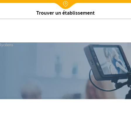
Nx:Annuaire
Trouver un établissement
 lycéens