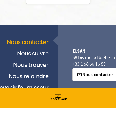
Nous contacter
ELSAN
Nous suivre
58 bis rue la Boétie - 
Nous trouver
+33 1 58 56 16 80
Nous contacter
Nous rejoindre
evenir fournisseur
sez vos Options
s paramètres de confidentialité, en garantissant la con
-
-
Rendez-vous
-
Gestion des cookies
Droits & Devoirs
Agence digitale : VOID