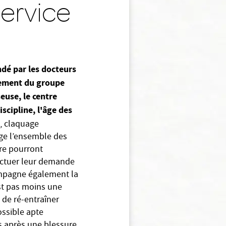
ervice
ndé par les docteurs
ssement du groupe
seuse, le centre
iscipline, l'âge des
, claquage
ge l’ensemble des
ure pourront
fectuer leur demande
ompagne également la
st pas moins une
 de ré-entraîner
ossible apte
s après une blessure.