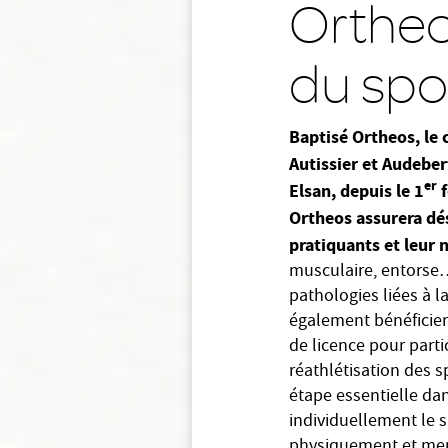
Ortheo
du spo
Baptisé Ortheos, le 
Autissier et Audeber
er
Elsan, depuis le 1
f
Ortheos assurera dés
pratiquants et leur 
musculaire, entorse
pathologies liées à l
également bénéficier
de licence pour part
réathlétisation des s
étape essentielle dan
individuellement le s
physiquement et ment