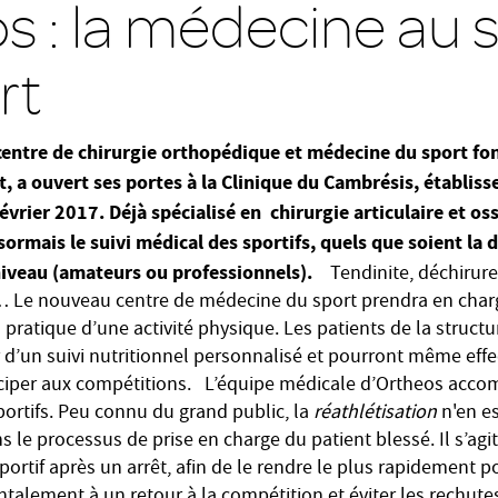
s : la médecine au s
rt
centre de chirurgie orthopédique et médecine du sport fo
t,
a ouvert ses portes à la Clinique du Cambrésis, établi
évrier 2017. Déjà spécialisé en chirurgie articulaire et os
ormais le suivi médical des sportifs,
quels que soient la d
niveau (amateurs ou professionnels).
Tendinite, déchirure
… Le nouveau centre de médecine du sport prendra en char
a pratique d’une activité physique. Les patients de la struct
 d’un suivi nutritionnel personnalisé et pourront même ef
iciper aux compétitions. L’équipe médicale d’Ortheos acc
portifs. Peu connu du grand public, la
réathlétisation
n'en e
s le processus de prise en charge du patient blessé. Il s’agit
portif après un arrêt, afin de le rendre le plus rapidement p
alement à un retour à la compétition et éviter les rechute