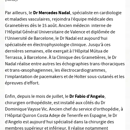
(RIRS).
Dr Mercedes Nadal
Par ailleurs, le
, spécialiste en cardiologie
et maladies vasculaires, rejoindra l’équipe médicale des
Grainetières dès le 15 août. Ancien médecin interne de
l’Hôpital Général Universitaire de Valence et diplômée de
l’Université de Barcelone, le Dr Nadal est aujourd’hui
spécialisée en électrophysiologie clinique. Jusqu’à ces
dernières semaines, elle exerçait à l’Hôpital Mútua de
Terrassa, à Barcelone. À la Clinique des Grainetières, le Dr
Nadal réalise entre autres les échographies trans-thoraciques
et trans-œsophagiennes, les électrocardiogrammes,
l’implantation de pacemakers et de Holter sous-cutanés et les
épreuves d’effort.
Dr Fabio d’Angelo
Enfin, depuis le mois de juillet, le
,
chirurgien orthopédiste, est installé aux côtés du Dr
Dominique Vaysse Vic. Ancien chef du service d’orthopédie, à
l’Hôpital Quiron Costa Adeje de Tenerife en Espagne, le Dr
d’Angelo est aujourd’hui spécialisé dans la chirurgie des
membres supérieur et inférieur. Il réalise notamment