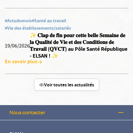
#Actudumois
#Santé au travail
#Vie des établissements/salariés
✨ 𝐂𝐥𝐚𝐩 𝐝𝐞 𝐟𝐢𝐧 𝐩𝐨𝐮𝐫 𝐜𝐞𝐭𝐭𝐞 𝐛𝐞𝐥𝐥𝐞 𝐒𝐞𝐦𝐚𝐢𝐧𝐞 𝐝𝐞
𝐥𝐚 𝐐𝐮𝐚𝐥𝐢𝐭𝐞́ 𝐝𝐞 𝐕𝐢𝐞 𝐞𝐭 𝐝𝐞𝐬 𝐂𝐨𝐧𝐝𝐢𝐭𝐢𝐨𝐧𝐬 𝐝𝐞
19/06/2026
𝐓𝐫𝐚𝐯𝐚𝐢𝐥 (𝐐𝐕𝐂𝐓) au Pôle Santé République
- ELSAN ! ✨
En savoir plus
Voir toutes les actualités
Nous contacter