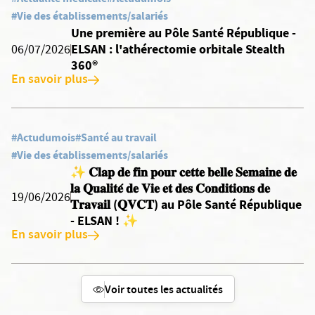
#Vie des établissements/salariés
Une première au Pôle Santé République -
ELSAN : l'athérectomie orbitale Stealth
06/07/2026
360®
En savoir plus
#Actudumois
#Santé au travail
#Vie des établissements/salariés
✨ 𝐂𝐥𝐚𝐩 𝐝𝐞 𝐟𝐢𝐧 𝐩𝐨𝐮𝐫 𝐜𝐞𝐭𝐭𝐞 𝐛𝐞𝐥𝐥𝐞 𝐒𝐞𝐦𝐚𝐢𝐧𝐞 𝐝𝐞
𝐥𝐚 𝐐𝐮𝐚𝐥𝐢𝐭𝐞́ 𝐝𝐞 𝐕𝐢𝐞 𝐞𝐭 𝐝𝐞𝐬 𝐂𝐨𝐧𝐝𝐢𝐭𝐢𝐨𝐧𝐬 𝐝𝐞
19/06/2026
𝐓𝐫𝐚𝐯𝐚𝐢𝐥 (𝐐𝐕𝐂𝐓) au Pôle Santé République
- ELSAN ! ✨
En savoir plus
Voir toutes les actualités