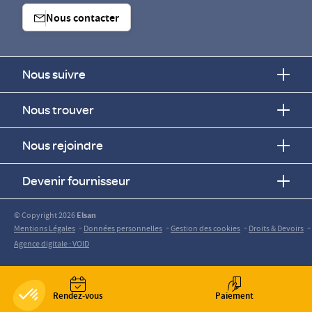
Nous contacter
Nous suivre
Nous trouver
Nous rejoindre
Devenir fournisseur
© Copyright 2026
Elsan
-
-
-
-
Mentions Légales
Données personnelles
Gestion des cookies
Droits & Devoirs
Agence digitale : VOID
Rendez-vous
Paiement