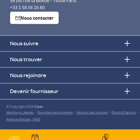
58 bis rue la Boétie - 75008 Paris
+33 1 58 56 16 80
Nous contacter
Nous suivre
Nous trouver
Nous rejoindre
Devenir fournisseur
© Copyright 2026
Elsan
-
-
-
-
Mentions Légales
Données personnelles
Gestion des cookies
Droits & Devoirs
Agence digitale : VOID