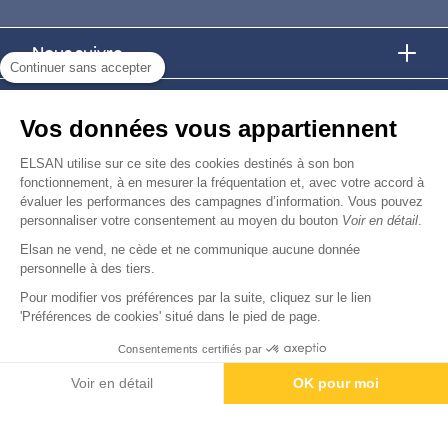
Nous suivre
Continuer sans accepter
Nous trouver
Vos données vous appartiennent
Nous rejoindre
ELSAN utilise sur ce site des cookies destinés à son bon
fonctionnement, à en mesurer la fréquentation et, avec votre accord à
évaluer les performances des campagnes d’information. Vous pouvez
Devenir fournisseur
personnaliser votre consentement au moyen du bouton
Voir en détail
.
Elsan ne vend, ne cède et ne communique aucune donnée
© Copyright 2026
Elsan
personnelle à des tiers.
-
-
-
-
Mentions Légales
Données personnelles
Gestion des cookies
Droits & Devoirs
Agence digitale : VOID
Pour modifier vos préférences par la suite, cliquez sur le lien
'Préférences de cookies' situé dans le pied de page.
Consentements certifiés par
Rendez-vous
Paiement
Voir en détail
OK pour moi
Axeptio consent
Plateforme de Gestion du Consentement : Personnalisez vos O
Notre plateforme vous permet d'adapter et de gérer vos paramètr