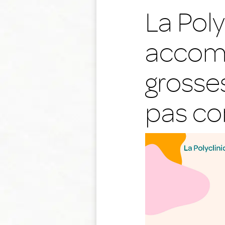
La Poly
accomp
grosse
pas c