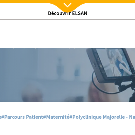
Découvrir ELSAN
Nx:Afficher menu
e grossesse et dans vos premiers pas comme parents
/
La Polyclinique Majorelle vous accompagne durant votre grossesse et da
e
#Parcours Patient
#Maternité
#Polyclinique Majorelle - N