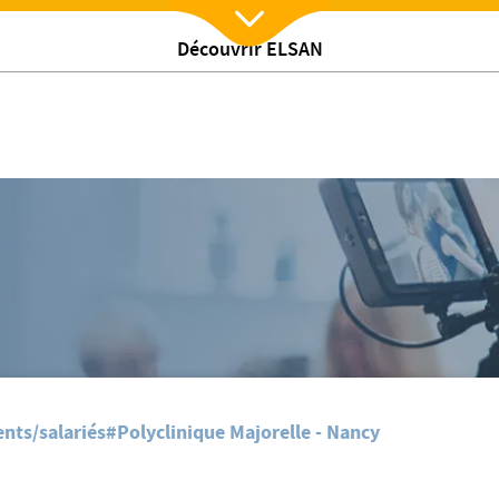
Découvrir ELSAN
Nx:Afficher menu
/
Recrutement Infirmier ( H/F)
nts/salariés
#Polyclinique Majorelle - Nancy