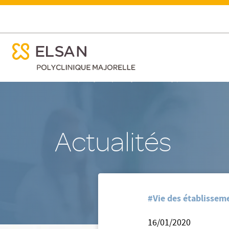
ose menu mobile
Recrutement Infirmier ( H/F)
ose menu mobile
Nx:Aller
/
/
Accueil
Polyclinique Majorelle - Nancy
Nos actualites
au
contenu
principal
Actualités
#Vie des établisseme
16/01/2020