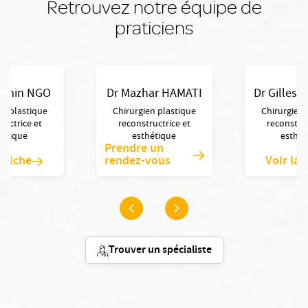
Retrouvez notre équipe de
praticiens
jamin NGO
Dr Mazhar HAMATI
Dr Gilles
en plastique
Chirurgien plastique
Chirurgien 
ructrice et
reconstructrice et
reconstruc
hétique
esthétique
esthét
Prendre un
a fiche
rendez-vous
Voir la 
Trouver un spécialiste