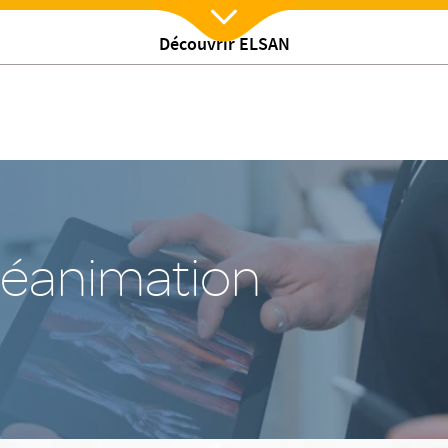
Découvrir ELSAN
Nx:Afficher menu
/
Anesthésie et réanimation
réanimation