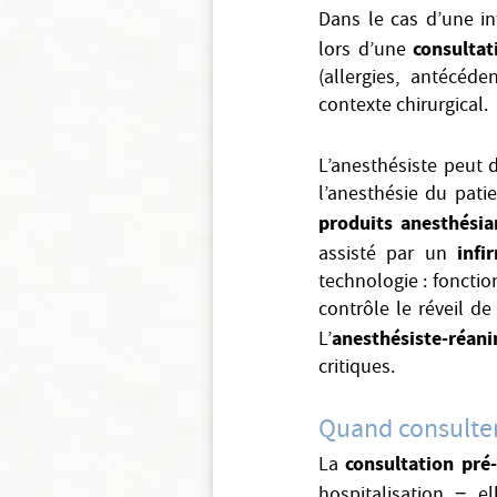
Dans le cas d’une i
consultat
lors d’une
(allergies, antécéd
contexte chirurgical.
L’anesthésiste peut d
l’anesthésie du pati
produits anesthésia
infi
assisté par un
technologie : fonctio
contrôle le réveil de
anesthésiste-réan
L’
critiques.
Quand consulter
consultation pré
La
hospitalisation − e