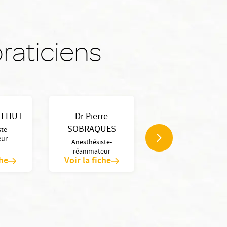
raticiens
 LEHUT
Dr Pierre
SOBRAQUES
te-
eur
Anesthésiste-
réanimateur
che
Voir la fiche