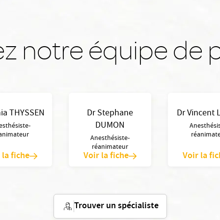
z notre équipe de p
nia THYSSEN
Dr Stephane
Dr Vincent
DUMON
esthésiste-
Anesthésis
animateur
réanimat
Anesthésiste-
réanimateur
 la fiche
Voir la fiche
Voir la fi
Trouver un spécialiste