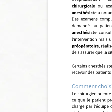
chirurgicale
ou exam
anesthésiste
a notamm
Des examens complém
demandé au patient
anesthésiste
consult
l’intervention mais 
préopératoire
, réali
de s’assurer que la s
Certains anesthésiste
recevoir des patients
Comment choisir
Le chirurgien oriente
ce que le patient pré
charge par l’équipe 