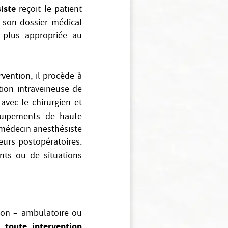
iste
reçoit le patient
e son dossier médical
a plus appropriée au
rvention, il procède à
tion intraveineuse de
 avec le chirurgien et
équipements de haute
e médecin anesthésiste
leurs postopératoires.
nts ou de situations
sion – ambulatoire ou
 toute intervention