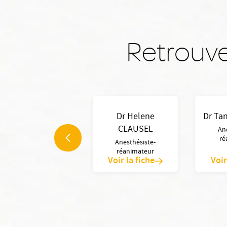
Retrouve
Dr Thibaud
Dr Helene
Dr Ta
CAVAILLEZ
CLAUSEL
An
ré
Anesthésiste-
Anesthésiste-
réanimateur
réanimateur
Voir la fiche
Voir la fiche
Voir