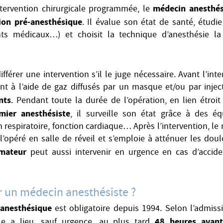
médecin anesthés
ntervention chirurgicale programmée, le
ion pré-anesthésique
. Il évalue son état de santé, étudi
ents médicaux…) et choisit la technique d’anesthésie l
ifférer une intervention s’il le juge nécessaire. Avant l’inte
ent à l’aide de gaz diffusés par un masque et/ou par injec
nts
. Pendant toute la durée de l’opération, en lien étroit
rmier anesthésiste
, il surveille son état grâce à des 
n respiratoire, fonction cardiaque… Après l’intervention, l
 l’opéré en salle de réveil et s’emploie à atténuer les dou
imateur
peut aussi intervenir en urgence en cas d’accide
 un médecin anesthésiste ?
-anesthésique
est obligatoire depuis 1994. Selon l’admis
48 heures avant
lle a lieu, sauf urgence, au plus tard