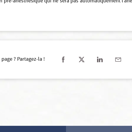
ion pré-anesthésique qui ne sera pas automatiquement l’ane
 page ? Partagez-la !