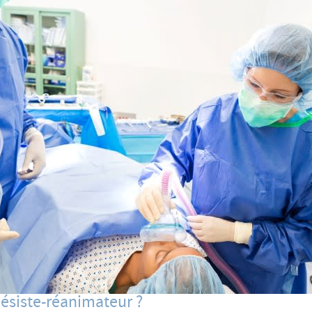
hésiste-réanimateur ?